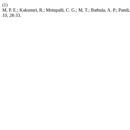
(1)
M, P. E.; Kakunuri, R.; Motupalli, C. G.; M, T.; Bathula, A. P.; Pan
10
, 28-33.